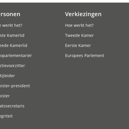
ersonen
Verkiezingen
 werkt het?
Hoe werkt het?
ste Kamerlid
Tweede Kamer
eede Kamerlid
Eerste Kamer
roparlementariër
Europees Parlement
ctievoorzitter
tijleider
ister-president
ister
atssecretaris
egriteit