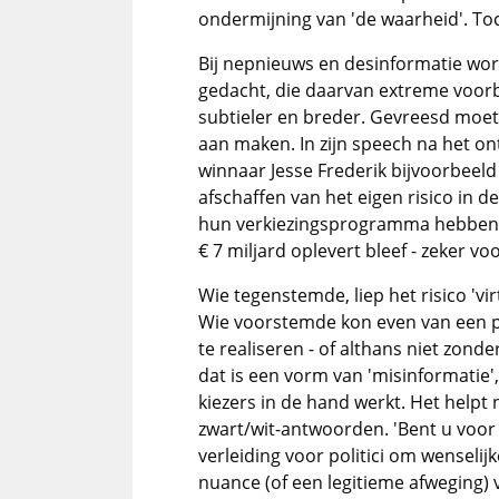
ondermijning van 'de waarheid'. Toc
Bij nepnieuws en desinformatie wor
gedacht, die daarvan extreme voorb
subtieler en breder. Gevreesd moet 
aan maken. In zijn speech na het o
winnaar Jesse Frederik bijvoorbeel
afschaffen van het eigen risico in de
hun verkiezingsprogramma hebben s
€ 7 miljard oplevert bleef - zeker v
Wie tegenstemde, liep het risico 'v
Wie voorstemde kon even van een po
te realiseren - of althans niet zonder
dat is een vorm van 'misinformatie',
kiezers in de hand werkt. Het helpt 
zwart/wit-antwoorden. 'Bent u voor of
verleiding voor politici om wenseli
nuance (of een legitieme afweging) 