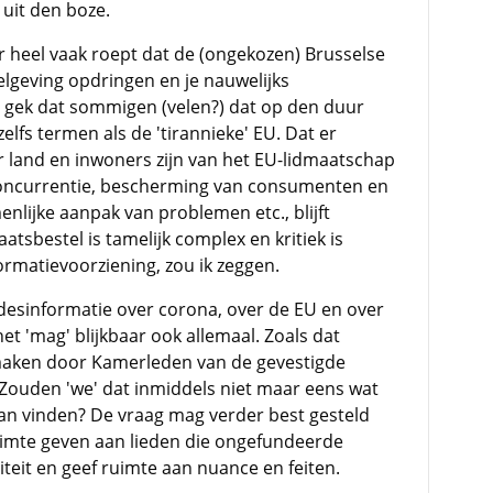
 uit den boze.
ar heel vaak roept dat de (ongekozen) Brusselse
lgeving opdringen en je nauwelijks
t gek dat sommigen (velen?) dat op den duur
lfs termen als de 'tirannieke' EU. Dat er
 land en inwoners zijn van het EU-lidmaatschap
 concurrentie, bescherming van consumenten en
nlijke aanpak van problemen etc., blijft
atsbestel is tamelijk complex en kritiek is
rmatievoorziening, zou ik zeggen.
esinformatie over corona, over de EU en over
et 'mag' blijkbaar ook allemaal. Zoals dat
maken door Kamerleden van de gevestigde
Zouden 'we' dat inmiddels niet maar eens wat
n vinden? De vraag mag verder best gesteld
ruimte geven aan lieden die ongefundeerde
iteit en geef ruimte aan nuance en feiten.