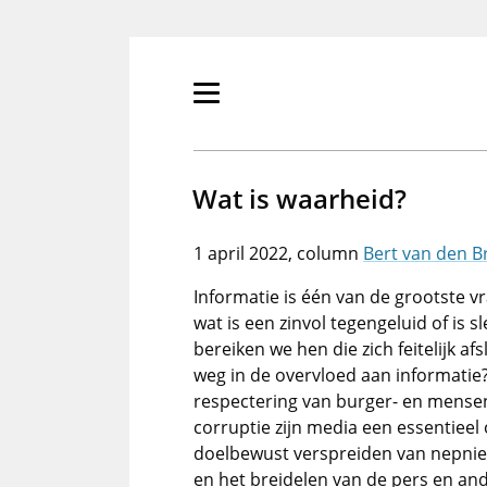
Overslaan
en
naar
de
Primair
inhoud
menu
gaan
tonen/verbergen
Wat is waarheid?
1 april 2022
Bert van den B
Informatie is één van de grootste v
wat is een zinvol tegengeluid of is 
bereiken we hen die zich feitelijk a
weg in de overvloed aan informatie
respectering van burger- en mense
corruptie zijn media een essentiee
doelbewust verspreiden van nepnieuw
en het breidelen van de pers en and