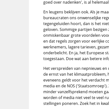
goed over nadenken', is al helemaal
En leugens beklijven ook. Als je ma
bureaucraten ons onwenselijke rege
tegengeluiden hoort, dan is het nie
geloven. Sommige partijen bezigen ze
onmiskenbaar grote voordelen voor
en dat regels zorgen voor eerlijke
werknemers, lagere tarieven, gezame
onderbelicht. En ja, het Europese sta
toegestaan. Doe wat aan betere info
Het verspreiden van nepnieuws en d
de ernst van het klimaatprobleem, h
eveneens geldt voor het verdacht 
media en de NOS ('Staatsomroep'). 
minder vanzelfsprekend moeten gaa
worden of media niet veel te veel 
stellingen poneren. Zoek het in kwal