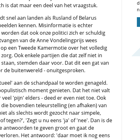
d
h is dat maar een deel van het vraagstuk.
n
dt snel aan landen als Rusland of Belarus
eelden kennen. Misinformatie is echter
worden dat ook onze politici zich er schuldig
ntvangen van de Anne Vondelingprijs wees
d op een Tweede Kamermotie over het volledig
 zorg. Ook enkele partijen die dat zelf niet in
taan, stemden daar voor. Dat dit een gat van
oor de buitenwereld - onuitgesproken.
irtueel' aan de schandpaal te worden genageld.
pulistisch moment genieten. Dat het niet valt
 veel 'pijn' elders - deed er even niet toe. Ook
 die bovendien teleurstelling (en afhaken) van
niet als slechts wordt gezocht naar simpele,
 tegen?', 'Zegt u nu eens 'ja' of 'nee'. Dan is de
jke antwoorden te geven groot en gaat de
verloren. Het antwoord: 'daar moet ik nog eens