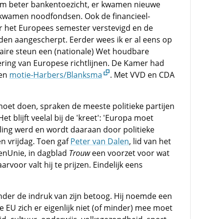
am beter bankentoezicht, er kwamen nieuwe
r kwamen noodfondsen. Ook de financieel-
 het Europees semester verstevigd en de
den aangescherpt. Eerder wees ik er al eens op
aire steun een (nationale) Wet houdbare
ering van Europese richtlijnen. De Kamer had
een
motie-Harbers/Blanksma
. Met VVD en CDA
oet doen, spraken de meeste politieke partijen
Het blijft veelal bij de 'kreet': 'Europa moet
ling werd en wordt daaraan door politieke
en vrijdag. Toen gaf
Peter van Dalen
, lid van het
enUnie, in dagblad
Trouw
een voorzet voor wat
voor valt hij te prijzen. Eindelijk eens
onder de indruk van zijn betoog. Hij noemde een
e EU zich er eigenlijk niet (of minder) mee moet