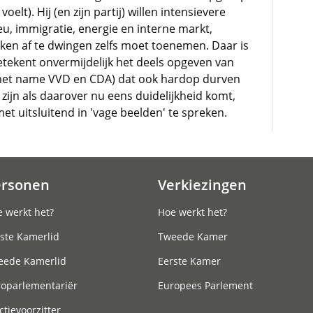
elt). Hij (en zijn partij) willen intensievere
u, immigratie, energie en interne markt,
ken af te dwingen zelfs moet toenemen. Daar is
etekent onvermijdelijk het deels opgeven van
 (met name VVD en CDA) dat ook hardop durven
 zijn als daarover nu eens duidelijkheid komt,
et uitsluitend in 'vage beelden' te spreken.
ersonen
Verkiezingen
 werkt het?
Hoe werkt het?
ste Kamerlid
Tweede Kamer
eede Kamerlid
Eerste Kamer
roparlementariër
Europees Parlement
ctievoorzitter