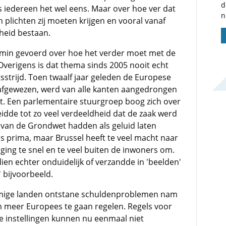
d
iedereen het wel eens. Maar over hoe ver dat
n
 plichten zij moeten krijgen en vooral vanaf
heid bestaan.
min gevoerd over hoe het verder moet met de
verigens is dat thema sinds 2005 nooit echt
sstrijd. Toen twaalf jaar geleden de Europese
fgewezen, werd van alle kanten aangedrongen
t. Een parlementaire stuurgroep boog zich over
idde tot zo veel verdeeldheid dat de zaak werd
 van de Grondwet hadden als geluid laten
 prima, maar Brussel heeft te veel macht naar
 ging te snel en te veel buiten de inwoners om.
en echter onduidelijk of verzandde in 'beelden'
 bijvoorbeeld.
mmige landen ontstane schuldenproblemen nam
 meer Europees te gaan regelen. Regels voor
e instellingen kunnen nu eenmaal niet