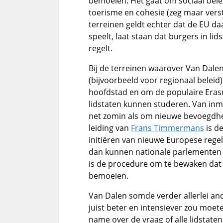
bemoeien. Het gaat om sociaal belei
toerisme en cohesie (zeg maar verste
terreinen geldt echter dat de EU da
speelt, laat staan dat burgers in lid
regelt.
Bij de terreinen waarover Van Dalen
(bijvoorbeeld voor regionaal beleid)
hoofdstad en om de populaire Era
lidstaten kunnen studeren. Van inme
net zomin als om nieuwe bevoegdhe
leiding van
Frans Timmermans
is de
initiëren van nieuwe Europese regels
dan kunnen nationale parlementen 
is de procedure om te bewaken dat 
bemoeien.
Van Dalen somde verder allerlei a
juist beter en intensiever zou moet
name over de vraag of alle lidstat