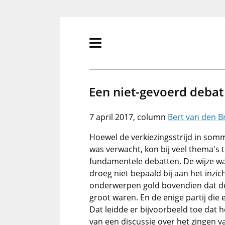
Overslaan
en
naar
de
Primair
inhoud
menu
gaan
tonen/verbergen
Een niet-gevoerd debat
7 april 2017
Bert van den B
Hoewel de verkiezingsstrijd in som
was verwacht, kon bij veel thema's
fundamentele debatten. De wijze w
droeg niet bepaald bij aan het inzi
onderwerpen gold bovendien dat de 
groot waren. En de enige partij die 
Dat leidde er bijvoorbeeld toe dat 
van een discussie over het zingen v