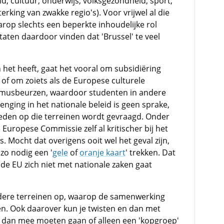
d, cultuur, onderwijs, volksgezondheid, sport,
rking van zwakke regio's). Voor vrijwel al die
arop slechts een beperkte inhoudelijke rol
staten daardoor vinden dat 'Brussel' te veel
 het heeft, gaat het vooral om subsidiëring
 of om zoiets als de Europese culturele
smusbeurzen, waardoor studenten in andere
nging in het nationale beleid is geen sprake,
den op die terreinen wordt gevraagd. Onder
 Europese Commissie zelf al kritischer bij het
. Mocht dat overigens ooit wel het geval zijn,
zo nodig een '
gele
of
oranje kaart
' trekken. Dat
de EU zich niet met nationale zaken gaat
ndere terreinen op, waarop de samenwerking
en. Ook daarover kun je twisten en dan met
en dan mee moeten gaan of alleen een 'kopgroep'