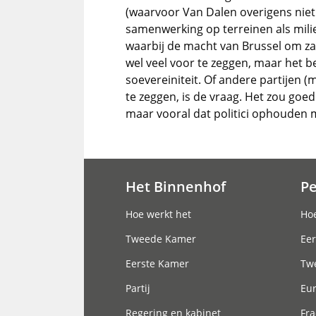
(waarvoor Van Dalen overigens niet vo
samenwerking op terreinen als milie
waarbij de macht van Brussel om za
wel veel voor te zeggen, maar het b
soevereiniteit. Of andere partijen
te zeggen, is de vraag. Het zou goed
maar vooral dat politici ophouden m
Het Binnenhof
P
Hoofdnavigatie
Hoe werkt het
Hoe
Tweede Kamer
Eer
Eerste Kamer
Tw
Partij
Eu
Regering en kabinet
Fra