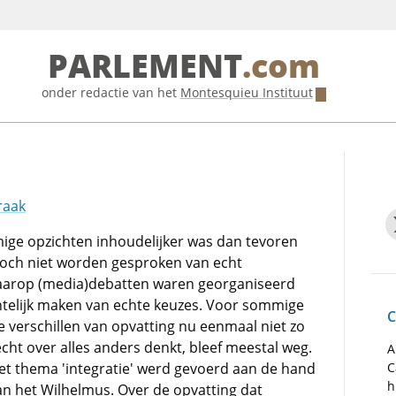
PARLEMENT
.com
onder redactie van het
Montesquieu Instituut
raak
mige opzichten inhoudelijker was dan tevoren
 toch niet worden gesproken van echt
aarop (media)debatten waren georganiseerd
chtelijk maken van echte keuzes. Voor sommige
C
verschillen van opvatting nu eenmaal niet zo
echt over alles anders denkt, bleef meestal weg.
A
het thema 'integratie' werd gevoerd aan de hand
C
h
an het Wilhelmus. Over de opvatting dat