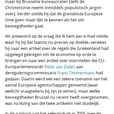
maar bij Brusselse bureaucraten [zelfs de
ChristenUnie neemt inmiddels populistisch jargon
over]. Verder stelde hij dat de grenzeloze Europese
Unie geen maat lijkt te kennen als het om
bevoegdheden gaat.
Als antwoord op de vraag die ik hem per e-mail stelde,
waar hij bij dat laatste nu precies op doelde, verwees
hij naar een artikel over de regels die Griekenland had
opgelegd gekregen om de economie op orde te
brengen en naar een artikel over voorstellen die CU-
Europarlementariër
Peter van Dalen
aan
dereguleringscommissaris
Frans Timmermans
had
gedaan. Daarin werd wel een zekere toename van het
aantal Europese agentschappen genoemd (waar
wellicht vraagtekens bij zijn te zetten), maar welke
bevoegdheden Brussel nu recent heeft overgenomen,
was na lezing van die twee artikelen niet duidelijk.
In de aanloop van het referendum in 2005 over de