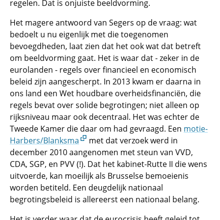
regelen. Dat is onjuiste beeldvorming.
Het magere antwoord van Segers op de vraag: wat
bedoelt u nu eigenlijk met die toegenomen
bevoegdheden, laat zien dat het ook wat dat betreft
om beeldvorming gaat. Het is waar dat - zeker in de
eurolanden - regels over financieel en economisch
beleid zijn aangescherpt. In 2013 kwam er daarna in
ons land een Wet houdbare overheidsfinanciën, die
regels bevat over solide begrotingen; niet alleen op
rijksniveau maar ook decentraal. Het was echter de
Tweede Kamer die daar om had gevraagd. Een
motie-
Harbers/Blanksma
met dat verzoek werd in
december 2010 aangenomen met steun van VVD,
CDA, SGP, en PVV (!). Dat het kabinet-Rutte II die wens
uitvoerde, kan moeilijk als Brusselse bemoeienis
worden betiteld. Een deugdelijk nationaal
begrotingsbeleid is allereerst een nationaal belang.
Het is verder waar dat de eurocrisis heeft geleid tot