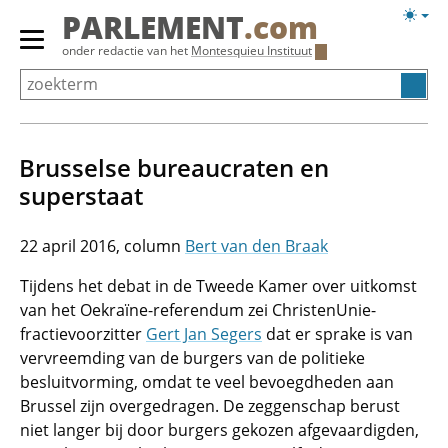
Overslaan
Licht
PARLEMENT
.com
en
weerg
Primair
onder redactie van het
Montesquieu Instituut
naar
menu
de
tonen/verbergen
inhoud
gaan
Brusselse bureaucraten en
superstaat
22 april 2016
Bert van den Braak
Tijdens het debat in de Tweede Kamer over uitkomst
van het Oekraïne-referendum zei ChristenUnie-
fractievoorzitter
Gert Jan Segers
dat er sprake is van
vervreemding van de burgers van de politieke
besluitvorming, omdat te veel bevoegdheden aan
Brussel zijn overgedragen. De zeggenschap berust
niet langer bij door burgers gekozen afgevaardigden,