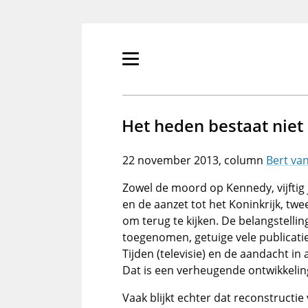
Overslaan
en
naar
de
Primair
inhoud
menu
gaan
tonen/verbergen
Het heden bestaat niet
22 november 2013
Bert va
Zowel de moord op Kennedy, vijftig 
en de aanzet tot het Koninkrijk, t
om terug te kijken. De belangstelling
toegenomen, getuige vele publicati
Tijden (televisie) en de aandacht i
Dat is een verheugende ontwikkelin
Vaak blijkt echter dat reconstructie