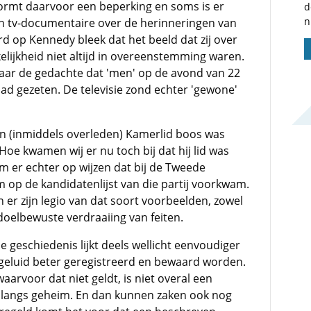
vormt daarvoor een beperking en soms is er
d
n
en tv-documentaire over de herinneringen van
 op Kennedy bleek dat het beeld dat zij over
lijkheid niet altijd in overeenstemming waren.
daar de gedachte dat 'men' op de avond van 22
ad gezeten. De televisie zond echter 'gewone'
n (inmiddels overleden) Kamerlid boos was
oe kwamen wij er nu toch bij dat hij lid was
 er echter op wijzen dat bij de Tweede
 op de kandidatenlijst van die partij voorkwam.
 er zijn legio van dat soort voorbeelden, zowel
doelbewuste verdraaiing van feiten.
e geschiedenis lijkt deels wellicht eenvoudiger
 geluid beter geregistreerd en bewaard worden.
waarvoor dat niet geldt, is niet overal een
s langs geheim. En dan kunnen zaken ook nog