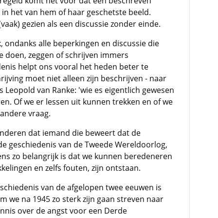
regeld komt het voor dat een beschreven
 in het van hem of haar geschetste beeld.
vaak) gezien als een discussie zonder einde.
k, ondanks alle beperkingen en discussie die
t we doen, zeggen of schrijven immers
enis helpt ons vooral het heden beter te
ijving moet niet alleen zijn beschrijven - naar
s Leopold van Ranke: '
wie es eigentlich gewesen
ren. Of we er lessen uit kunnen trekken en of we
 andere vraag.
inderen dat iemand die beweert dat de
n de geschiedenis van de Tweede Wereldoorlog,
ns zo belangrijk is dat we kunnen beredeneren
elingen en zelfs fouten, zijn ontstaan.
schiedenis van de afgelopen twee eeuwen is
m we na 1945 zo sterk zijn gaan streven naar
nis over de angst voor een Derde