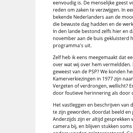
eenvoudig is. De menselijke geest 
reden om zaken te verzwijgen. In e
bekende Nederlanders aan de moord
die bewuste dag hadden en de werke
In den lande bestond zelfs hier en 
november aan de buis gekluisterd h
programma's uit.
Zelf heb ik eens meegemaakt dat ee
over wat wij over hem vermeldden. H
geweest van de PSP? We konden hem
Kamerverkiezingen in 1977 zijn naam
Vergeten of verdrongen, wellicht? En
door foutieve herinnering als door 
Het vastleggen en beschrijven van d
te zijn geworden, doordat beeld en
Anderzijds zijn er altijd gesprekken 
camera bij, en blijven stukken som