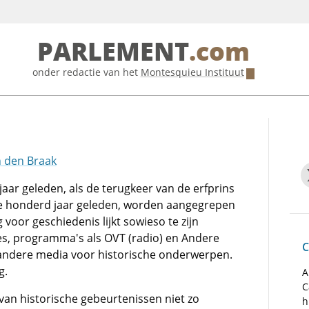
PARLEMENT
.com
onder redactie van het
Montesquieu Instituut
n den Braak
jaar geleden, als de terugkeer van de erfprins
wee honderd jaar geleden, worden aangegrepen
 voor geschiedenis lijkt sowieso te zijn
es, programma's als OVT (radio) en Andere
C
n andere media voor historische onderwerpen.
g.
A
C
 van historische gebeurtenissen niet zo
h