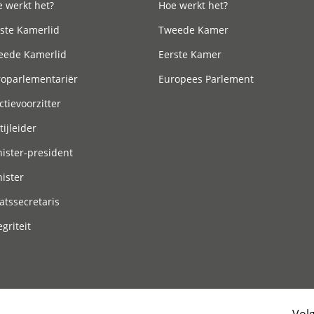
 werkt het?
Hoe werkt het?
ste Kamerlid
Tweede Kamer
eede Kamerlid
Eerste Kamer
roparlementariër
Europees Parlement
ctievoorzitter
tijleider
ister-president
ister
atssecretaris
egriteit
Vol