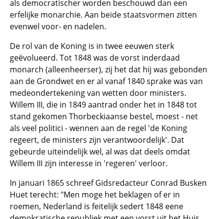
als democratischer worden beschouwd dan een
erfelijke monarchie. Aan beide staatsvormen zitten
evenwel voor- en nadelen.
De rol van de Koning is in twee eeuwen sterk
geëvolueerd. Tot 1848 was de vorst inderdaad
monarch (alleenheerser), zij het dat hij was gebonden
aan de Grondwet en er al vanaf 1840 sprake was van
medeondertekening van wetten door ministers.
Willem III, die in 1849 aantrad onder het in 1848 tot
stand gekomen Thorbeckiaanse bestel, moest - net
als veel politici - wennen aan de regel 'de Koning
regeert, de ministers zijn verantwoordelijk'. Dat
gebeurde uiteindelijk wel, al was dat deels omdat
Willem III zijn interesse in 'regeren' verloor.
In januari 1865 schreef Gidsredacteur Conrad Busken
Huet terecht: "Men moge het beklagen of er in
roemen, Nederland is feitelijk sedert 1848 eene
demokratische republiek met een vorst uit het Huis