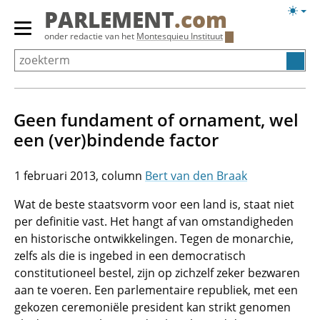
Overslaan
Licht
PARLEMENT
.com
en
weerg
Primair
onder redactie van het
Montesquieu Instituut
naar
menu
de
tonen/verbergen
inhoud
gaan
Geen fundament of ornament, wel
een (ver)bindende factor
1 februari 2013
Bert van den Braak
Wat de beste staatsvorm voor een land is, staat niet
per definitie vast. Het hangt af van omstandigheden
en historische ontwikkelingen. Tegen de monarchie,
zelfs als die is ingebed in een democratisch
constitutioneel bestel, zijn op zichzelf zeker bezwaren
aan te voeren. Een parlementaire republiek, met een
gekozen ceremoniële president kan strikt genomen