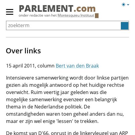
Overslaan
Licht
PARLEMENT
.com
en
weerg
Primair
onder redactie van het
Montesquieu Instituut
naar
menu
de
tonen/verbergen
inhoud
gaan
Over links
15 april 2011
Bert van den Braak
Intensievere samenwerking wordt door linkse partijen
gezien als mogelijk antwoord op het huidige rechtse
overwicht. Ruim veertig jaar geleden was die
mogelijke samenwerking evenzeer een belangrijk
thema in de Nederlandse politiek. De
omstandigheden waren toen geheel anders dan nu,
maar er zijn wel enige 'lessen' te trekken.
De komst van D'66, onrust in de linkervleugel van ARP