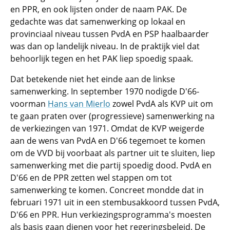
en PPR, en ook lijsten onder de naam PAK. De
gedachte was dat samenwerking op lokaal en
provinciaal niveau tussen PvdA en PSP haalbaarder
was dan op landelijk niveau. In de praktijk viel dat
behoorlijk tegen en het PAK liep spoedig spaak.
Dat betekende niet het einde aan de linkse
samenwerking. In september 1970 nodigde D'66-
voorman
Hans van Mierlo
zowel PvdA als KVP uit om
te gaan praten over (progressieve) samenwerking na
de verkiezingen van 1971. Omdat de KVP weigerde
aan de wens van PvdA en D'66 tegemoet te komen
om de VVD bij voorbaat als partner uit te sluiten, liep
samenwerking met die partij spoedig dood. PvdA en
D'66 en de PPR zetten wel stappen om tot
samenwerking te komen. Concreet mondde dat in
februari 1971 uit in een stembusakkoord tussen PvdA,
D'66 en PPR. Hun verkiezingsprogramma's moesten
als basis gaan dienen voor het regeringsbeleid. De