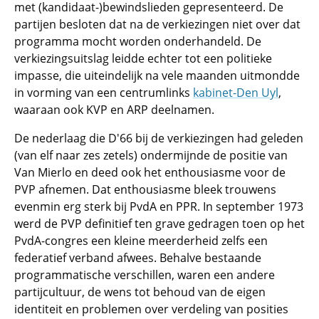
met (kandidaat-)bewindslieden gepresenteerd. De
partijen besloten dat na de verkiezingen niet over dat
programma mocht worden onderhandeld. De
verkiezingsuitslag leidde echter tot een politieke
impasse, die uiteindelijk na vele maanden uitmondde
in vorming van een centrumlinks
kabinet-Den Uyl
,
waaraan ook KVP en ARP deelnamen.
De nederlaag die D'66 bij de verkiezingen had geleden
(van elf naar zes zetels) ondermijnde de positie van
Van Mierlo en deed ook het enthousiasme voor de
PVP afnemen. Dat enthousiasme bleek trouwens
evenmin erg sterk bij PvdA en PPR. In september 1973
werd de PVP definitief ten grave gedragen toen op het
PvdA-congres een kleine meerderheid zelfs een
federatief verband afwees. Behalve bestaande
programmatische verschillen, waren een andere
partijcultuur, de wens tot behoud van de eigen
identiteit en problemen over verdeling van posities