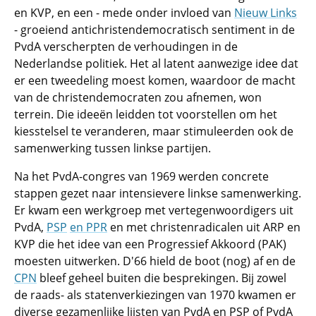
en KVP, en een - mede onder invloed van
Nieuw Links
- groeiend antichristendemocratisch sentiment in de
PvdA verscherpten de verhoudingen in de
Nederlandse politiek. Het al latent aanwezige idee dat
er een tweedeling moest komen, waardoor de macht
van de christendemocraten zou afnemen, won
terrein. Die ideeën leidden tot voorstellen om het
kiesstelsel te veranderen, maar stimuleerden ook de
samenwerking tussen linkse partijen.
Na het PvdA-congres van 1969 werden concrete
stappen gezet naar intensievere linkse samenwerking.
Er kwam een werkgroep met vertegenwoordigers uit
PvdA,
PSP
en PPR
en met christenradicalen uit ARP en
KVP die het idee van een Progressief Akkoord (PAK)
moesten uitwerken. D'66 hield de boot (nog) af en de
CPN
bleef geheel buiten die besprekingen. Bij zowel
de raads- als statenverkiezingen van 1970 kwamen er
diverse gezamenlijke lijsten van PvdA en PSP of PvdA