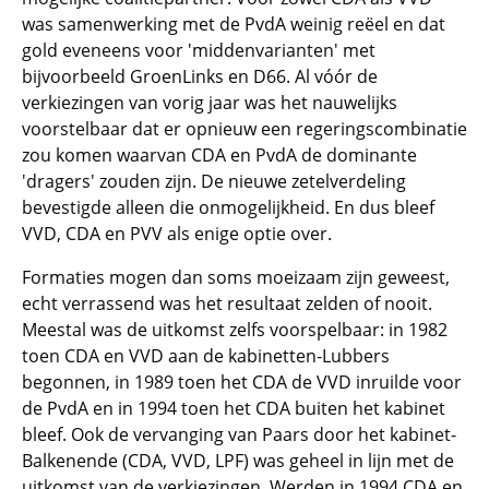
was samenwerking met de PvdA weinig reëel en dat
gold eveneens voor 'middenvarianten' met
bijvoorbeeld GroenLinks en D66. Al vóór de
verkiezingen van vorig jaar was het nauwelijks
voorstelbaar dat er opnieuw een regeringscombinatie
zou komen waarvan CDA en PvdA de dominante
'dragers' zouden zijn. De nieuwe zetelverdeling
bevestigde alleen die onmogelijkheid. En dus bleef
VVD, CDA en PVV als enige optie over.
Formaties mogen dan soms moeizaam zijn geweest,
echt verrassend was het resultaat zelden of nooit.
Meestal was de uitkomst zelfs voorspelbaar: in 1982
toen CDA en VVD aan de kabinetten-Lubbers
begonnen, in 1989 toen het CDA de VVD inruilde voor
de PvdA en in 1994 toen het CDA buiten het kabinet
bleef. Ook de vervanging van Paars door het kabinet-
Balkenende (CDA, VVD, LPF) was geheel in lijn met de
uitkomst van de verkiezingen. Werden in 1994 CDA en