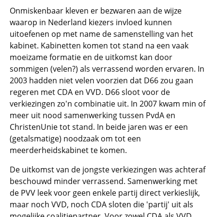
Onmiskenbaar kleven er bezwaren aan de wijze
waarop in Nederland kiezers invloed kunnen
uitoefenen op met name de samenstelling van het
kabinet. Kabinetten komen tot stand na een vaak
moeizame formatie en de uitkomst kan door
sommigen (velen?) als verrassend worden ervaren. In
2003 hadden niet velen voorzien dat D66 zou gaan
regeren met CDA en VVD. D66 sloot voor de
verkiezingen zo'n combinatie uit. In 2007 kwam min of
meer uit nood samenwerking tussen PvdA en
ChristenUnie tot stand. In beide jaren was er een
(getalsmatige) noodzaak om tot een
meerderheidskabinet te komen.
De uitkomst van de jongste verkiezingen was achteraf
beschouwd minder verrassend. Samenwerking met
de PVV leek voor geen enkele partij direct verkieslijk,
maar noch VVD, noch CDA sloten die 'partij' uit als
mogelijke coalitiepartner. Voor zowel CDA als VVD