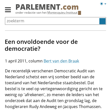
Overslaan
Licht
PARLEMENT
.com
en
weerg
Primair
onder redactie van het
Montesquieu Instituut
naar
menu
de
tonen/verbergen
inhoud
gaan
Een onvoldoende voor de
democratie?
1 april 2011
Bert van den Braak
De recentelijk verschenen Democratic Audit van
Nederland schetst een vrij somber beeld van de
toestand van het Nederlandse staatsbestel. Dat
bestel is te veel op vertegenwoordiging gericht en te
weinig op 'afrekenen', zo menen de leiders van het
onderzoek dat aan de Audit ten grondslag lag, de
hoogleraren Rudy Andeweg en Jacques Thomassen.