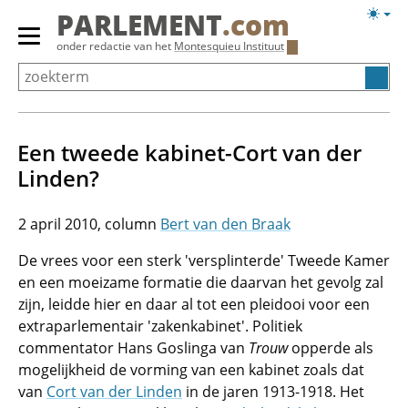
Overslaan
Licht
PARLEMENT
.com
en
weerg
Primair
onder redactie van het
Montesquieu Instituut
naar
menu
de
tonen/verbergen
inhoud
gaan
Een tweede kabinet-Cort van der
Linden?
2 april 2010
Bert van den Braak
De vrees voor een sterk 'versplinterde' Tweede Kamer
en een moeizame formatie die daarvan het gevolg zal
zijn, leidde hier en daar al tot een pleidooi voor een
extraparlementair 'zakenkabinet'. Politiek
commentator Hans Goslinga van
Trouw
opperde als
mogelijkheid de vorming van een kabinet zoals dat
van
Cort van der Linden
in de jaren 1913-1918. Het