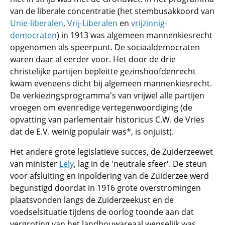
van de liberale concentratie (het stembusakkoord van
Unie-liberalen
,
Vrij-Liberalen
en
vrijzinnig-
democraten
) in 1913 was algemeen mannenkiesrecht
opgenomen als speerpunt. De sociaaldemocraten
waren daar al eerder voor. Het door de drie
christelijke partijen bepleitte gezinshoofdenrecht
kwam eveneens dicht bij algemeen mannenkiesrecht.
De verkiezingsprogramma's van vrijwel alle partijen
vroegen om evenredige vertegenwoordiging (de
opvatting van parlementair historicus C.W. de Vries
dat de E.V. weinig populair was*, is onjuist).
Het andere grote legislatieve succes, de Zuiderzeewet
van minister
Lely
, lag in de 'neutrale sfeer'. De steun
voor afsluiting en inpoldering van de Zuiderzee werd
begunstigd doordat in 1916 grote overstromingen
plaatsvonden langs de Zuiderzeekust en de
voedselsituatie tijdens de oorlog toonde aan dat
vergroting van het landbouwareaal wenselijk was.