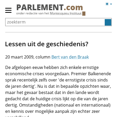
Overslaan
Licht
PARLEMENT
.com
en
weerg
Primair
onder redactie van het
Montesquieu Instituut
naar
menu
de
tonen/verbergen
inhoud
gaan
Lessen uit de geschiedenis?
20 maart 2009
Bert van den Braak
De afgelopen eeuw hebben zich enkele ernstige
economische crises voorgedaan. Premier Balkenende
sprak recentelijk zelfs over 'de ernstigste crisis sinds
de jaren dertig'. Nu is dat in bepaalde opzichten waar,
maar het gevaar bestaat dat in den lande wordt
gedacht dat de huidige crisis lijkt op die van de jaren
dertig. Omstandigheden (nationaal en internationaal)
en kennis over mogelijke aanpak zijn echter zeer