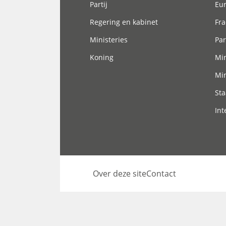
Partij
Eu
Regering en kabinet
Fra
Ministeries
Par
Koning
Min
Min
Sta
Int
Over deze site
Contact
Footer