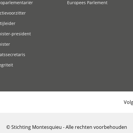
roparlementariër
Europees Parlement
ctievoorzitter
tijleider
ister-president
ister
atssecretaris
egriteit
Vol
© Stichting Montesquieu - Alle rechten voorbehouden