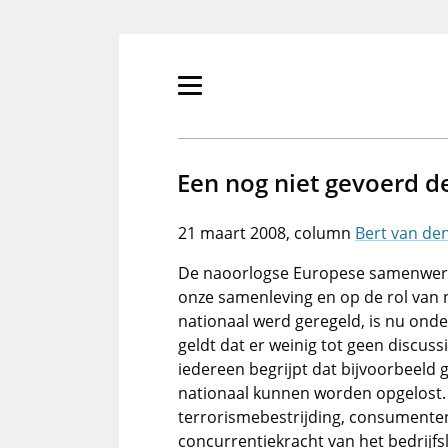
Overslaan
en
naar
de
Primair
inhoud
menu
gaan
tonen/verbergen
Een nog niet gevoerd d
21 maart 2008
Bert van de
De naoorlogse Europese samenwerki
onze samenleving en op de rol van 
nationaal werd geregeld, is nu ond
geldt dat er weinig tot geen discussie
iedereen begrijpt dat bijvoorbeeld
nationaal kunnen worden opgelost. 
terrorismebestrijding, consumente
concurrentiekracht van het bedrijf