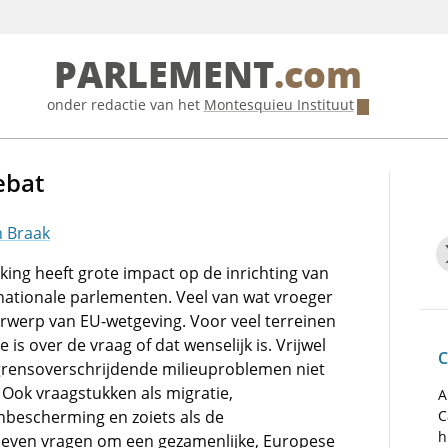
PARLEMENT
.com
onder redactie van het
Montesquieu Instituut
ebat
n Braak
ng heeft grote impact op de inrichting van
nationale parlementen. Veel van wat vroeger
erwerp van EU-wetgeving. Voor veel terreinen
 is over de vraag of dat wenselijk is. Vrijwel
C
 grensoverschrijdende milieuproblemen niet
Ook vraagstukken als migratie,
A
nbescherming en zoiets als de
C
h
sleven vragen om een gezamenlijke, Europese