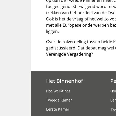
op dan de Tweede Kamer en heeft z
toegeëigend. Stilzwijgend wordt erv
trekken van het oordeel van de Twee
Ook is het de vraag of het wel zo vo
met alle Europese onderwerpen bezig 
liggen.
Over de rolverdeling tussen beide 
gediscussieerd. Dat debat mag wel 
Verenigde Vergadering?
Het Binnenhof
P
Hoofdnavigatie
Hoe werkt het
Hoe
Tweede Kamer
Eer
Eerste Kamer
Tw