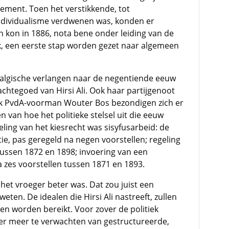
lement. Toen het verstikkende, tot
ndividualisme verdwenen was, konden er
n kon in 1886, nota bene onder leiding van de
rk, een eerste stap worden gezet naar algemeen
algische verlangen naar de negentiende eeuw
achtegoed van Hirsi Ali. Ook haar partijgenoot
ook PvdA-voorman Wouter Bos bezondigen zich er
van hoe het politieke stelsel uit die eeuw
eling van het kiesrecht was sisyfusarbeid: de
tie, pas geregeld na negen voorstellen; regeling
tussen 1872 en 1898; invoering van een
 zes voorstellen tussen 1871 en 1893.
t het vroeger beter was. Dat zou juist een
weten. De idealen die Hirsi Ali nastreeft, zullen
en worden bereikt. Voor zover de politiek
hter meer te verwachten van gestructureerde,