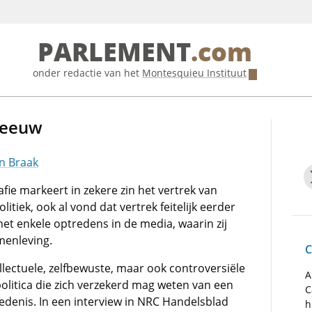
PARLEMENT
.com
onder redactie van het
Montesquieu Instituut
 eeuw
n Braak
fie markeert in zekere zin het vertrek van
itiek, ook al vond dat vertrek feitelijk eerder
met enkele optredens in de media, waarin zij
menleving.
C
ellectuele, zelfbewuste, maar ook controversiële
A
olitica die zich verzekerd mag weten van een
C
edenis. In een interview in NRC Handelsblad
h