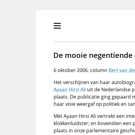
Overslaan
en
naar
de
Primair
inhoud
menu
gaan
tonen/verbergen
De mooie negentiende
6 oktober 2006
Bert van de
Het verschijnen van haar autobiogra
Ayaan Hirsi Ali
uit de Nederlandse pol
plaats. De publicatie ging gepaard 
haar visie weergaf op politiek en sa
Met Ayaan Hirsi Ali vertrekt een int
klokkenluidster; en bovendien een p
plaats in onze parlementaire geschi