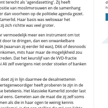
ent terecht als 'agendasetting'. Zij heeft
d
n
positie van moslimvrouwen en de samenhang
jker dan voorheen op de politieke agenda gezet.
n Kamerlid. Haar basis was weliswaar het
j zich richtte was veel groter.
aar vermoedelijk meer een instrument om tot
t door te dringen, dan een onwankelbare
dA (waarvan zij eerder lid was), D66 of desnoods
nkomen, mits haar maar de mogelijkheid zou
treden. Dat het keurslijf van de VVD-fractie
 Ali zelf overigens niet onder stoelen of banken
doet zij in lijn daarmee de desalniettemin
vertegenwoordiger heeft proberen te zijn in de
e betekenis. Het klassieke Kamerlid zonder last
al eens
. Gemeten aan de maat die zij zelf soms
n als die in haar ogen te weinig kennis