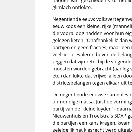
hadden van 'geschiedenis' of 'het lib
glimlach ontlokte.
Negentiende eeuw: volksvertegenwoo
eeuw koos een kleine, rijke (mannel
die vooral oog hadden voor hun eige
gelegen lieten. 'Onafhankelijk' dan 
partijen en geen fracties, maar een
veel liet prevaleren boven de belang
zeggen dat zijn zetel bij de volgend
moesten worden gebracht (aanleg va
etc.) dan lukte dat vrijwel alleen d
districtsbelangen tegen elkaar uit t
De negentiende-eeuwse samenlevin
onmondige massa. Juist de vorming 
partij van de 'kleine luyden' - daar
Nieuwenhuis en Troelstra's SDAP g
die partijen een kans kregen, kwa
geleidelijk het kiesrecht werd uitge