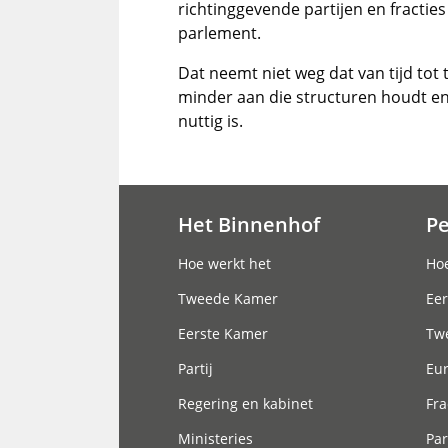
richtinggevende partijen en fractie
parlement.
Dat neemt niet weg dat van tijd tot 
minder aan die structuren houdt en 
nuttig is.
Het Binnenhof
P
Hoofdnavigatie
Hoe werkt het
Hoe
Tweede Kamer
Eer
Eerste Kamer
Tw
Partij
Eu
Regering en kabinet
Fra
Ministeries
Par