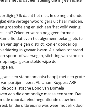
eralisme', is dat een stelling die mij een lichte
rdiging? Ik dacht het niet. In de negentiende
ijke) elite vertegenwoordigers uit haar midden,
n groepsbelang en zich aan 'het volk' weinig
wellicht? Zeker, er waren nog geen formele
 Kamerlid dat even het algemeen belang iets te
en van zijn eigen district, kon er donder op
e verkiezing in gevaar kwam. Als zaken tot stand
n spoor- of vaarwegen, stichting van scholen
oor op nogal gekunstelde wijze de
e spelen.
g was een standenmaatschappij met een grote
van partijen - eerst Abraham Kuypers ARP;
na de Socialistische Bond van Domela
aven aan die onmondige massa een stem. Dat
m mede doordat eind negentiende eeuw heel
breid. En die uitbreiding was weer mogelijk door