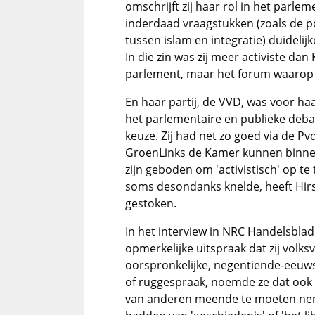
omschrijft zij haar rol in het parlem
inderdaad vraagstukken (zoals de 
tussen islam en integratie) duideli
In die zin was zij meer activiste da
parlement, maar het forum waarop zi
En haar partij, de VVD, was voor h
het parlementaire en publieke deba
keuze. Zij had net zo goed via de Pv
GroenLinks de Kamer kunnen binne
zijn geboden om 'activistisch' op te 
soms desondanks knelde, heeft Hirsi
gestoken.
In het
interview in NRC Handelsblad
opmerkelijke uitspraak dat zij volks
oorspronkelijke, negentiende-eeuws
of ruggespraak,
noemde ze dat ook 
van anderen meende te moeten neme