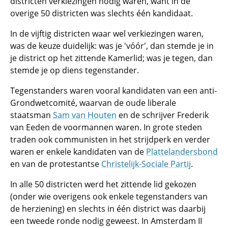
districten verkiezingen nodig waren, want in de
overige 50 districten was slechts één kandidaat.
In de vijftig districten waar wel verkiezingen waren,
was de keuze duidelijk: was je 'vóór', dan stemde je in
je district op het zittende Kamerlid; was je tegen, dan
stemde je op diens tegenstander.
Tegenstanders waren vooral kandidaten van een anti-
Grondwetcomité, waarvan de oude liberale
staatsman
Sam van Houten
en de schrijver Frederik
van Eeden de voormannen waren. In grote steden
traden ook communisten in het strijdperk en verder
waren er enkele kandidaten van de
Plattelandersbond
en van de protestantse
Christelijk-Sociale Partij
.
In alle 50 districten werd het zittende lid gekozen
(onder wie overigens ook enkele tegenstanders van
de herziening) en slechts in één district was daarbij
een tweede ronde nodig geweest. In Amsterdam II