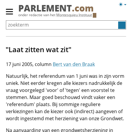
Overslaan
Licht
PARLEMENT
.com
en
weerg
Primair
onder redactie van het
Montesquieu Instituut
naar
menu
de
tonen/verbergen
inhoud
gaan
"Laat zitten wat zit"
17 juni 2005
Bert van den Braak
Natuurlijk, het referendum van 1 juni was in zijn vorm
uniek. Niet eerder kregen alle kiezers nadrukkelijk de
vraag voorgelegd 'voor' of 'tegen' een voorstel te
stemmen. Maar goed beschouwd vindt vaker een
'referendum' plaats. Bij sommige reguliere
verkiezingen kan de kiezer ook (indirect) aangeven of
wordt ingestemd met herziening van onze Grondwet.
Na aanvaarding van een grondwetsherziening in