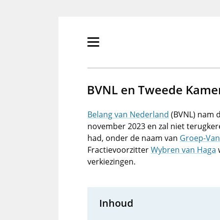
Overslaan
en
naar
de
Primair
inhoud
menu
gaan
tonen/verbergen
BVNL en Tweede Kamer
Belang van Nederland
(BVNL) nam d
november 2023 en zal niet terugker
had, onder de naam van
Groep-Van
Fractievoorzitter
Wybren van Haga
w
verkiezingen.
Inhoud