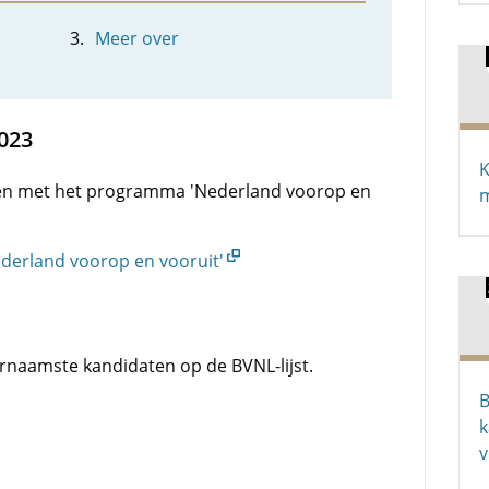
Meer over
023
K
gen met het programma 'Nederland voorop en
m
derland voorop en vooruit'
rnaamste kandidaten op de BVNL-lijst.
B
k
v