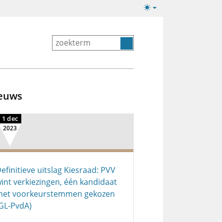
Lichte/donkere
weergave
euws
1 dec
2023
efinitieve uitslag Kiesraad: PVV
int verkiezingen, één kandidaat
et voorkeurstemmen gekozen
GL-PvdA)