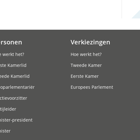
ersonen
Verkiezingen
 werkt het?
Hoe werkt het?
ste Kamerlid
Tweede Kamer
eede Kamerlid
Eerste Kamer
roparlementariër
Europees Parlement
ctievoorzitter
tijleider
ister-president
ister