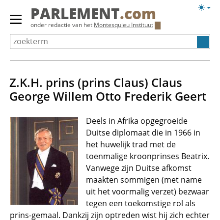
Overslaan
Licht
PARLEMENT
.com
en
weerg
Primair
onder redactie van het
Montesquieu Instituut
naar
menu
de
tonen/verbergen
inhoud
gaan
Z.K.H. prins (prins Claus) Claus
George Willem Otto Frederik Geert
Deels in Afrika opgegroeide
Duitse diplomaat die in 1966 in
het huwelijk trad met de
toenmalige kroonprinses Beatrix.
Vanwege zijn Duitse afkomst
maakten sommigen (met name
uit het voormalig verzet) bezwaar
tegen een toekomstige rol als
prins-gemaal. Dankzij zijn optreden wist hij zich echter