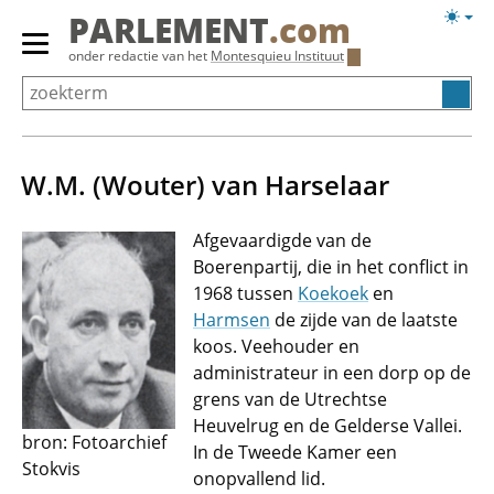
Overslaan
Licht
PARLEMENT
.com
en
weerg
Primair
onder redactie van het
Montesquieu Instituut
naar
menu
de
tonen/verbergen
inhoud
gaan
W.M. (Wouter) van Harselaar
Afgevaardigde van de
Boerenpartij, die in het conflict in
1968 tussen
Koekoek
en
Harmsen
de zijde van de laatste
koos. Veehouder en
administrateur in een dorp op de
grens van de Utrechtse
Heuvelrug en de Gelderse Vallei.
bron: Fotoarchief
In de Tweede Kamer een
Stokvis
onopvallend lid.