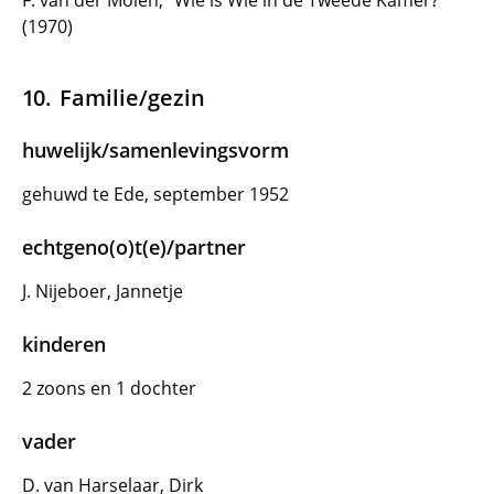
F. van der Molen, "Wie is Wie in de Tweede Kamer?"
(1970)
Familie/gezin
huwelijk/samenlevingsvorm
gehuwd te Ede, september 1952
echtgeno(o)t(e)/partner
J. Nijeboer, Jannetje
kinderen
2 zoons en 1 dochter
vader
D. van Harselaar, Dirk