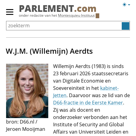
Overslaan
Licht
PARLEMENT
.com
en
weerg
Primair
onder redactie van het
Montesquieu Instituut
naar
menu
de
tonen/verbergen
inhoud
gaan
W.J.M. (Willemijn) Aerdts
Willemijn Aerdts (1983) is sinds
23 februari 2026 staatssecretaris
van Digitale Economie en
Soevereiniteit in het
kabinet-
Jetten
. Daarvoor was ze lid van de
D66-fractie in de Eerste Kamer
.
Zij was als docent en
onderzoeker verbonden aan het
bron: D66.nl /
Institute of Security and Global
Jeroen Mooijman
Affairs van Universiteit Leiden en