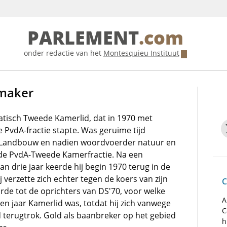
PARLEMENT
.com
onder redactie van het
Montesquieu Instituut
emaker
tisch Tweede Kamerlid, dat in 1970 met
 PvdA-fractie stapte. Was geruime tijd
Landbouw en nadien woordvoerder natuur en
de PvdA-Tweede Kamerfractie. Na een
n drie jaar keerde hij begin 1970 terug in de
ij verzette zich echter tegen de koers van zijn
C
rde tot de oprichters van DS'70, voor welke
A
 een jaar Kamerlid was, totdat hij zich vanwege
C
d terugtrok. Gold als baanbreker op het gebied
h