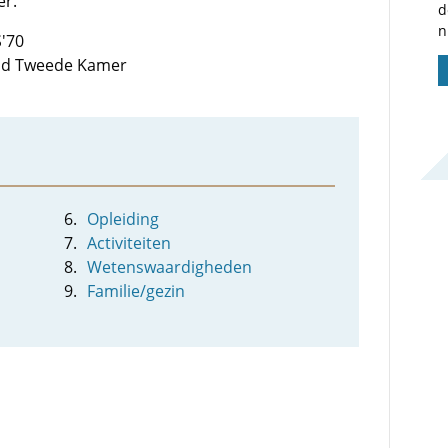
er.
d
n
S'70
 lid Tweede Kamer
Opleiding
Activiteiten
Wetenswaardigheden
Familie/gezin