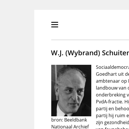
Overslaan
en
naar
de
Primair
inhoud
menu
gaan
tonen/verbergen
W.J. (Wybrand) Schuit
Sociaaldemocra
Goedhart uit de
ambtenaar op 
landbouw van 
onderbreking va
PvdA-fractie. H
partij en behoo
partij hij ruim
bron: Beeldbank
zijn gezondhei
Nationaal Archief