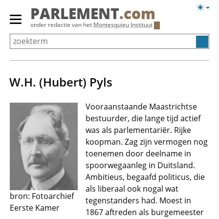
Overslaan
Licht
PARLEMENT
.com
en
weerg
Primair
onder redactie van het
Montesquieu Instituut
naar
menu
de
tonen/verbergen
inhoud
gaan
W.H. (Hubert) Pyls
Vooraanstaande Maastrichtse
bestuurder, die lange tijd actief
was als parlementariër. Rijke
koopman. Zag zijn vermogen nog
toenemen door deelname in
spoorwegaanleg in Duitsland.
Ambitieus, begaafd politicus, die
als liberaal ook nogal wat
bron: Fotoarchief
tegenstanders had. Moest in
Eerste Kamer
1867 aftreden als burgemeester