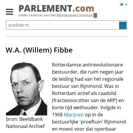
Overslaan
Licht
PARLEMENT
.com
en
weerg
Primair
onder redactie van het
Montesquieu Instituut
naar
menu
de
tonen/verbergen
inhoud
gaan
W.A. (Willem) Fibbe
Rotterdamse antirevolutionaire
bestuurder, die ruim negen jaar
de leiding had van het regionale
bestuur van Rijnmond. Was in
Rotterdam actief als raadslid
(fractievoorzitter van de ARP) en
korte tijd wethouder. Volgde in
1968
Marijnen
op in de
bron: Beeldbank
bestuurlijke 'proeftuin' Rijnmond
Nationaal Archief
en moest voor dat openbaar