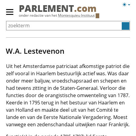
Overslaan
Licht
PARLEMENT
.com
en
weerg
Primair
onder redactie van het
Montesquieu Instituut
naar
menu
de
tonen/verbergen
inhoud
gaan
W.A. Lestevenon
Uit het Amsterdamse patriciaat afkomstige patriot die
zelf vooral in Haarlem bestuurlijk actief was. Was daar
onder meer baljuw, vroedschapsraad en schepen en
had tevens zitting in de Staten-Generaal. Verloor die
functies door de orangistische omwenteling van 1787.
Keerde in 1795 terug in het bestuur van Haarlem en
van Holland en maakte deel uit van het Comité te
lande en van de Eerste Nationale Vergadering. Moest
vanwege een zedenschandaal uitwijken naar Frankrijk.