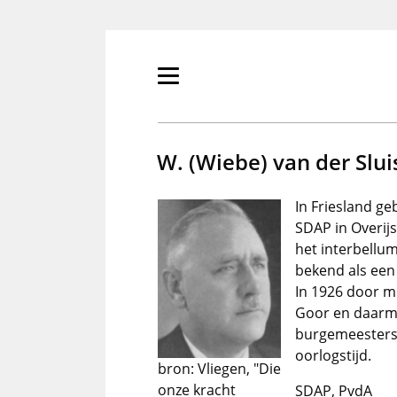
Overslaan
en
naar
de
Primair
inhoud
menu
gaan
tonen/verbergen
W. (Wiebe) van der Slui
In Friesland g
SDAP in Overijs
het interbellu
bekend als een 
In 1926 door m
Goor en daarme
burgemeesters
oorlogstijd.
bron: Vliegen, "Die
onze kracht
SDAP, PvdA