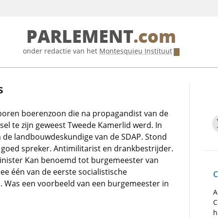
PARLEMENT
.com
onder redactie van het
Montesquieu Instituut
s
eboren boerenzoon die na propagandist van de
sel te zijn geweest Tweede Kamerlid werd. In
m de landbouwdeskundige van de SDAP. Stond
goed spreker. Antimilitarist en drankbestrijder.
inister Kan benoemd tot burgemeester van
e één van de eerste socialistische
C
. Was een voorbeeld van een burgemeester in
A
C
h