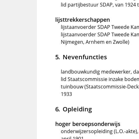
lid partijbestuur SDAP, van 1924 
lijsttrekkerschappen
lijstaanvoerder SDAP Tweede Kame
lijstaanvoerder SDAP Tweede Kam
Nijmegen, Arnhem en Zwolle)
Nevenfuncties
landbouwkundig medewerker, dag
lid Staatscommissie inzake bodem
tuinbouw (Staatscommissie-Decke
1933
Opleiding
hoger beroepsonderwijs
onderwijzersopleiding (L.O.-akte)
april 1901