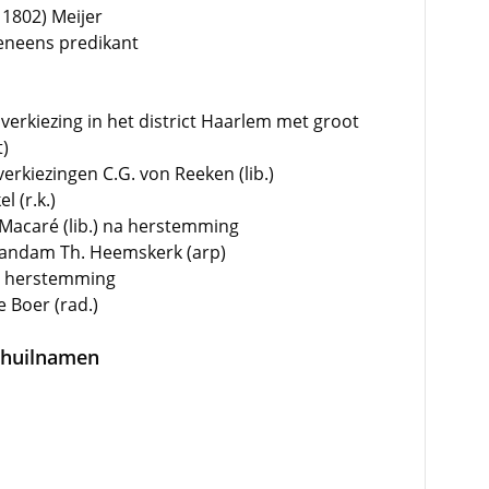
 1802) Meijer
eneens predikant
 verkiezing in het district Haarlem met groot
t)
verkiezingen C.G. von Reeken (lib.)
l (r.k.)
n Macaré (lib.) na herstemming
 Zaandam Th. Heemskerk (arp)
na herstemming
 Boer (rad.)
schuilnamen