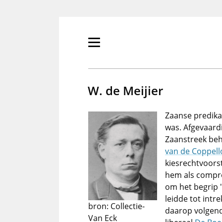
Overslaan
en
naar
de
Primair
inhoud
menu
gaan
tonen/verbergen
W. de Meijier
Zaanse predika
was. Afgevaard
Zaanstreek be
van de Coppell
kiesrechtvoors
hem als compr
om het begrip 
leidde tot intr
bron: Collectie-
daarop volgend
Van Eck