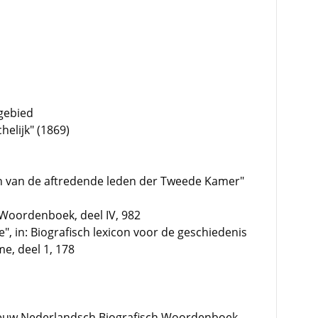
 gebied
elijk" (1869)
fien van de aftredende leden der Tweede Kamer"
Woordenboek, deel IV, 982
de", in: Biografisch lexicon voor de geschiedenis
e, deel 1, 178
euw Nederlandsch Biografisch Woordenboek