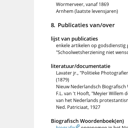
Wormerveer, vanaf 1869
Arnhem (laatste levensjaren)
Publicaties van/over
lijst van publicaties
enkele artikelen op godsdienstig
"Schoolwetsherziening niet wensch
literatuur/documentatie
Lavater jr., "Politieke Photogra
(1879)
Nieuw Nederlandsch Biografisch 
F.L. van 't Hooft, "Meyier Willem 
van het Nederlands protestantism
Ned. Patriciaat, 1927
Biografisch Woordenboek(en)
biografie
opgenomen in het Ni