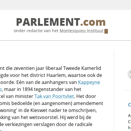
PARLEMENT
.com
onder redactie van het
Montesquieu Instituut
nt die zeventien jaar liberaal Tweede Kamerlid
igde voor het district Haarlem, waartoe ook de
hoorde. Eén van de aanhangers van
Kappeyne
o
, maar in 1894 tegenstander van het
tel van minister
Tak van Poortvliet
. Het door
omis bedoelde (en aangenomen) amendement
C
'woning' in de Kieswet nader te omschrijven,
A
ekking van het wetsvoorstel. Hij werd bij de
C
e verkiezingen verslagen door de radicale
h