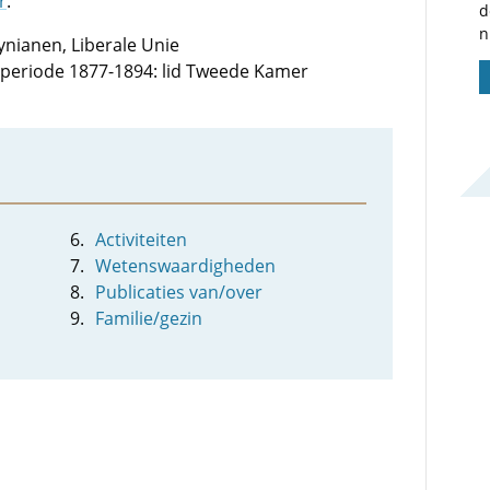
r
.
d
n
ynianen, Liberale Unie
e periode 1877-1894: lid Tweede Kamer
Activiteiten
Wetenswaardigheden
Publicaties van/over
Familie/gezin