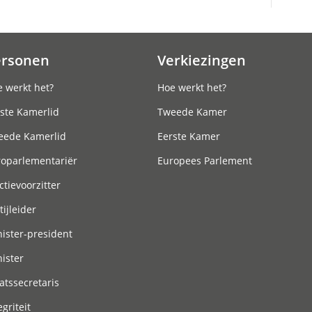
ersonen
Verkiezingen
 werkt het?
Hoe werkt het?
ste Kamerlid
Tweede Kamer
eede Kamerlid
Eerste Kamer
roparlementariër
Europees Parlement
ctievoorzitter
tijleider
ister-president
ister
atssecretaris
egriteit