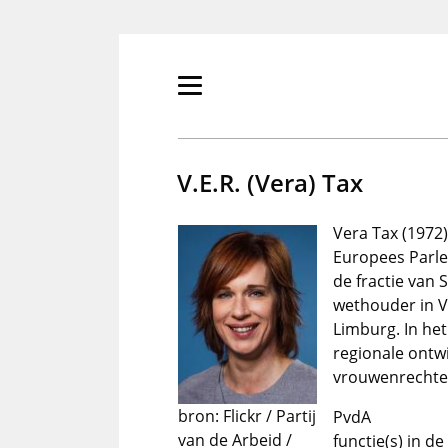
Overslaan
en
naar
de
Primair
inhoud
menu
gaan
tonen/verbergen
V.E.R. (Vera) Tax
Vera Tax (1972) 
Europees Parle
de fractie van
wethouder in V
Limburg. In het
regionale ontwi
vrouwenrechten
bron: Flickr / Partij
PvdA
van de Arbeid /
functie(s) in d