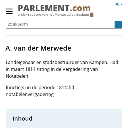
Overslaan
Licht
PARLEMENT
.com
en
weerg
Primair
onder redactie van het
Montesquieu Instituut
naar
menu
de
tonen/verbergen
inhoud
gaan
A. van der Merwede
Landeigenaar en stadsbestuurder van Kampen. Had
in maart 1814 zitting in de Vergadering van
Notabelen.
functie(s) in de periode 1814: lid
notabelenvergadering
Inhoud