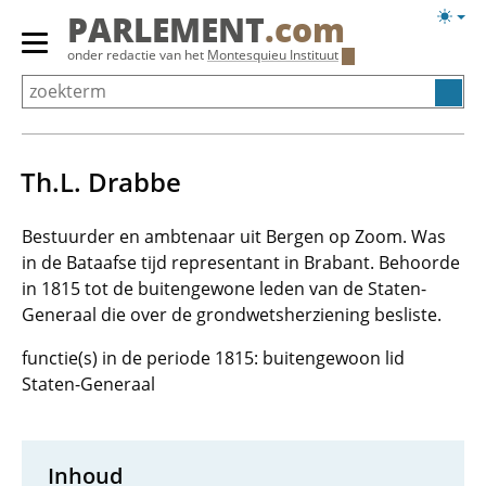
Overslaan
Licht
PARLEMENT
.com
en
weerg
Primair
onder redactie van het
Montesquieu Instituut
naar
menu
de
tonen/verbergen
inhoud
gaan
Th.L. Drabbe
Bestuurder en ambtenaar uit Bergen op Zoom. Was
in de Bataafse tijd representant in Brabant. Behoorde
in 1815 tot de buitengewone leden van de Staten-
Generaal die over de grondwetsherziening besliste.
functie(s) in de periode 1815: buitengewoon lid
Staten-Generaal
Inhoud