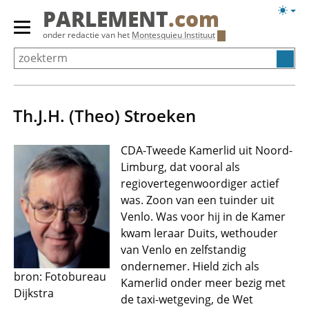
Overslaan
Licht
PARLEMENT
.com
en
weerg
Primair
onder redactie van het
Montesquieu Instituut
naar
menu
de
tonen/verbergen
inhoud
gaan
Th.J.H. (Theo) Stroeken
CDA-Tweede Kamerlid uit Noord-
Limburg, dat vooral als
regiovertegenwoordiger actief
was. Zoon van een tuinder uit
Venlo. Was voor hij in de Kamer
kwam leraar Duits, wethouder
van Venlo en zelfstandig
ondernemer. Hield zich als
bron: Fotobureau
Kamerlid onder meer bezig met
Dijkstra
de taxi-wetgeving, de Wet