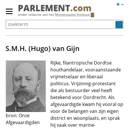
Overslaan
Licht
PARLEMENT
.com
en
weerg
Primair
onder redactie van het
Montesquieu Instituut
naar
menu
de
tonen/verbergen
inhoud
gaan
S.M.H. (Hugo) van Gijn
Rijke, filantropische Dordtse
houthandelaar, vooraanstaande
vrijmetselaar en liberaal
politicus. Vrijzinnig-protestant
die als bestuurder veel heeft
betekend voor Dordrecht. Als
afgevaardigde kwam hij vooral op
voor de belangen van zijn eigen
bron: Onze
district en woonplaats, en sprak
Afgevaardigden
hij vaak over marine-