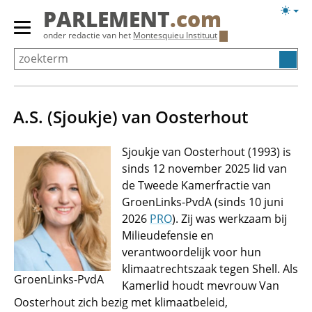
Overslaan
Licht
PARLEMENT
.com
en
weerg
Primair
onder redactie van het
Montesquieu Instituut
naar
menu
de
tonen/verbergen
inhoud
gaan
A.S. (Sjoukje) van Oosterhout
Sjoukje van Oosterhout (1993) is
sinds 12 november 2025 lid van
de Tweede Kamerfractie van
GroenLinks-PvdA (sinds 10 juni
2026
PRO
). Zij was werkzaam bij
Milieudefensie en
verantwoordelijk voor hun
klimaatrechtszaak tegen Shell. Als
GroenLinks-PvdA
Kamerlid houdt mevrouw Van
Oosterhout zich bezig met klimaatbeleid,