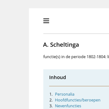
Overslaan
en
naar
de
Primair
inhoud
menu
gaan
tonen/verbergen
A. Scheltinga
functie(s) in de periode 1802-1804:
Inhoud
Personalia
Hoofdfuncties/beroepen
Nevenfuncties