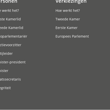
ersonen
Verkiezingen
 werkt het?
Hoe werkt het?
ste Kamerlid
Tweede Kamer
eede Kamerlid
Eerste Kamer
roparlementariër
Europees Parlement
ctievoorzitter
tijleider
ister-president
ister
atssecretaris
egriteit