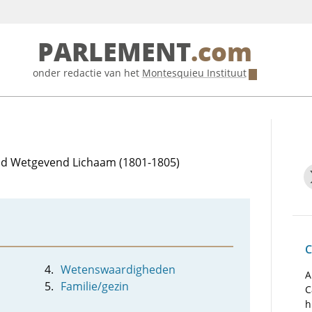
PARLEMENT
.com
onder redactie van het
Montesquieu Instituut
 lid Wetgevend Lichaam (1801-1805)
C
Wetenswaardigheden
A
Familie/gezin
C
h