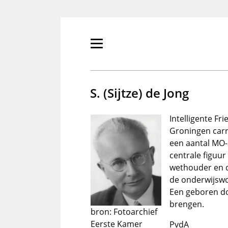
Overslaan
en
naar
de
Primair
inhoud
menu
gaan
tonen/verbergen
S. (Sijtze) de Jong
Intelligente Fr
Groningen carr
een aantal MO-a
centrale figuur
wethouder en d
de onderwijswo
Een geboren doc
brengen.
bron: Fotoarchief
Eerste Kamer
PvdA