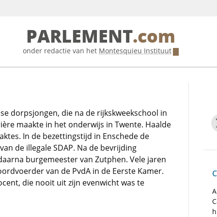
PARLEMENT
.com
onder redactie van het
Montesquieu Instituut
iese dorpsjongen, die na de rijkskweekschool in
ière maakte in het onderwijs in Twente. Haalde
ktes. In de bezettingstijd in Enschede de
 van de illegale SDAP. Na de bevrijding
aarna burgemeester van Zutphen. Vele jaren
ordvoerder van de PvdA in de Eerste Kamer.
C
ent, die nooit uit zijn evenwicht was te
A
C
h