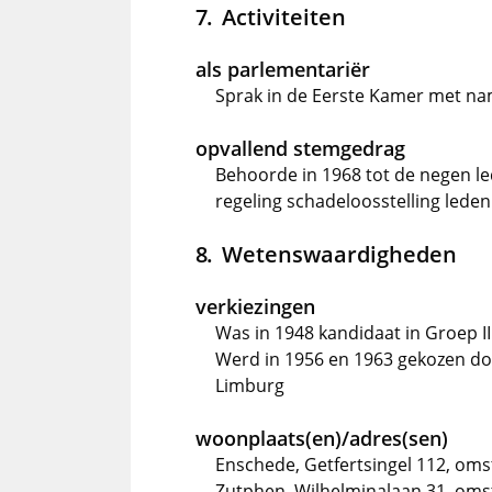
Activiteiten
als parlementariër
Sprak in de Eerste Kamer met n
opvallend stemgedrag
Behoorde in 1968 tot de negen led
regeling schadeloosstelling led
Wetenswaardigheden
verkiezingen
Was in 1948 kandidaat in Groep II
Werd in 1956 en 1963 gekozen do
Limburg
woonplaats(en)/adres(sen)
Enschede, Getfertsingel 112, oms
Zutphen, Wilhelminalaan 31, omst