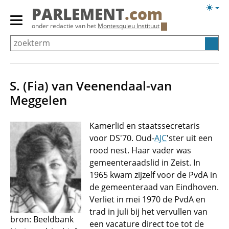
Overslaan
Licht
PARLEMENT
.com
en
weerg
Primair
onder redactie van het
Montesquieu Instituut
naar
menu
de
tonen/verbergen
inhoud
gaan
S. (Fia) van Veenendaal-van
Meggelen
Kamerlid en staatssecretaris
voor DS'70. Oud-
AJC
'ster uit een
rood nest. Haar vader was
gemeenteraadslid in Zeist. In
1965 kwam zijzelf voor de PvdA in
de gemeenteraad van Eindhoven.
Verliet in mei 1970 de PvdA en
trad in juli bij het vervullen van
bron: Beeldbank
een vacature direct toe tot de