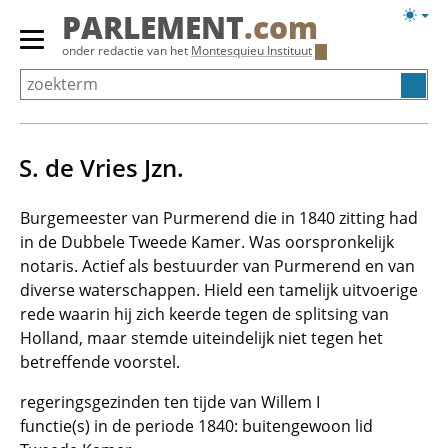
Overslaan
Licht
PARLEMENT
.com
en
weerg
Primair
onder redactie van het
Montesquieu Instituut
naar
menu
de
tonen/verbergen
inhoud
gaan
S. de Vries Jzn.
Burgemeester van Purmerend die in 1840 zitting had
in de Dubbele Tweede Kamer. Was oorspronkelijk
notaris. Actief als bestuurder van Purmerend en van
diverse waterschappen. Hield een tamelijk uitvoerige
rede waarin hij zich keerde tegen de splitsing van
Holland, maar stemde uiteindelijk niet tegen het
betreffende voorstel.
regeringsgezinden ten tijde van Willem I
functie(s) in de periode 1840: buitengewoon lid