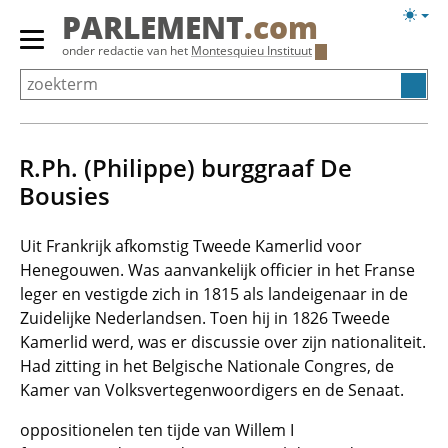
Overslaan
Licht
PARLEMENT
.com
en
weerg
Primair
onder redactie van het
Montesquieu Instituut
naar
menu
de
tonen/verbergen
inhoud
gaan
R.Ph. (Philippe) burggraaf De
Bousies
Uit Frankrijk afkomstig Tweede Kamerlid voor
Henegouwen. Was aanvankelijk officier in het Franse
leger en vestigde zich in 1815 als landeigenaar in de
Zuidelijke Nederlandsen. Toen hij in 1826 Tweede
Kamerlid werd, was er discussie over zijn nationaliteit.
Had zitting in het Belgische Nationale Congres, de
Kamer van Volksvertegenwoordigers en de Senaat.
oppositionelen ten tijde van Willem I