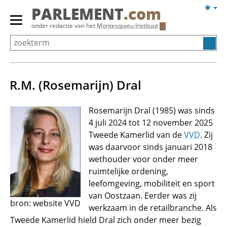
Overslaan
Licht
PARLEMENT
.com
en
weerg
Primair
onder redactie van het
Montesquieu Instituut
naar
menu
de
tonen/verbergen
inhoud
gaan
R.M. (Rosemarijn) Dral
Rosemarijn Dral (1985) was sinds
4 juli 2024 tot 12 november 2025
Tweede Kamerlid van de
VVD
. Zij
was daarvoor sinds januari 2018
wethouder voor onder meer
ruimtelijke ordening,
leefomgeving, mobiliteit en sport
van Oostzaan. Eerder was zij
bron: website VVD
werkzaam in de retailbranche. Als
Tweede Kamerlid hield Dral zich onder meer bezig