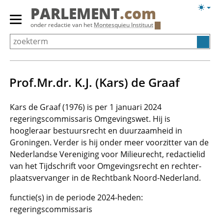
Overslaan
Licht
PARLEMENT
.com
en
weerg
Primair
onder redactie van het
Montesquieu Instituut
naar
menu
de
tonen/verbergen
inhoud
gaan
Prof.Mr.dr. K.J. (Kars) de Graaf
Kars de Graaf (1976) is per 1 januari 2024
regeringscommissaris Omgevingswet. Hij is
hoogleraar bestuursrecht en duurzaamheid in
Groningen. Verder is hij onder meer voorzitter van de
Nederlandse Vereniging voor Milieurecht, redactielid
van het Tijdschrift voor Omgevingsrecht en rechter-
plaatsvervanger in de Rechtbank Noord-Nederland.
functie(s) in de periode 2024-heden:
regeringscommissaris