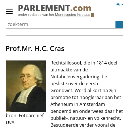
Overslaan
Licht
PARLEMENT
.com
en
weerg
Primair
onder redactie van het
Montesquieu Instituut
naar
menu
de
tonen/verbergen
inhoud
gaan
Prof.Mr. H.C. Cras
Rechtsfilosoof, die in 1814 deel
uitmaakte van de
Notabelenvergadering die
besliste over de eerste
Grondwet. Werd al kort na zijn
promotie tot hoogleraar aan het
Atheneum in Amsterdam
benoemd en onderwees daar het
bron: Fotoarchief
publiek-, natuur- en volkenrecht.
UvA
Bestudeerde verder vooral de