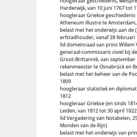
hoogleraar geschiedenis, welspre
Harderwijk, van 10 juni 1767 tot
hoogleraar Griekse geschiedenis 
Atheneum Illustre te Amsterdam,
belast met het onderwijs aan de (d
erfstadhouder, vanaf 28 februari
lid domeinraad van prins Willem 
generaal-commissaris civiel bij d
Groot-Brittannië, van september 
rekenmeester te Osnabrück en Br
belast met het beheer van de Poo
1809
hoogleraar statistiek en diplomat
1812
hoogleraar Griekse (en sinds 1814
Leiden, van 1812 tot 30 april 1822
lid Vergadering van Notabelen, 2
Monden van de Rijn)
belast met het onderwijs van pri