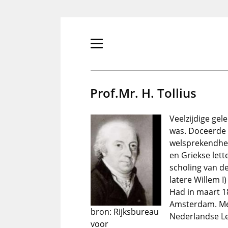
Overslaan
en
naar
de
Primair
inhoud
menu
gaan
tonen/verbergen
Prof.Mr. H. Tollius
Veelzijdige gel
was. Doceerde 
welsprekendhei
en Griekse lett
scholing van d
latere Willem I
Had in maart 18
Amsterdam. Me
bron: Rijksbureau
Nederlandse Le
voor