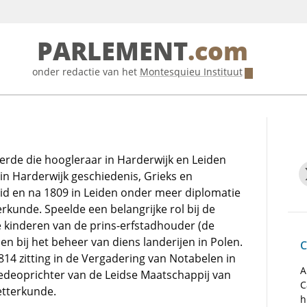
PARLEMENT
.com
onder redactie van het
Montesquieu Instituut
eerde die hoogleraar in Harderwijk en Leiden
in Harderwijk geschiedenis, Grieks en
d en na 1809 in Leiden onder meer diplomatie
erkunde. Speelde een belangrijke rol bij de
e kinderen van de prins-erfstadhouder (de
) en bij het beheer van diens landerijen in Polen.
C
14 zitting in de Vergadering van Notabelen in
A
deoprichter van de Leidse Maatschappij van
C
tterkunde.
h