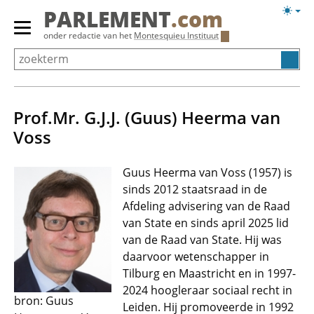
Overslaan
Licht
PARLEMENT
.com
en
weerg
Primair
onder redactie van het
Montesquieu Instituut
naar
menu
de
tonen/verbergen
inhoud
gaan
Prof.Mr. G.J.J. (Guus) Heerma van
Voss
Guus Heerma van Voss (1957) is
sinds 2012 staatsraad in de
Afdeling advisering van de Raad
van State en sinds april 2025 lid
van de Raad van State. Hij was
daarvoor wetenschapper in
Tilburg en Maastricht en in 1997-
2024 hoogleraar sociaal recht in
bron: Guus
Leiden. Hij promoveerde in 1992