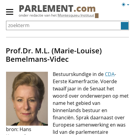
Overslaan
Licht
PARLEMENT
.com
en
weerg
Primair
onder redactie van het
Montesquieu Instituut
naar
menu
de
tonen/verbergen
inhoud
gaan
Prof.Dr. M.L. (Marie-Louise)
Bemelmans-Videc
Bestuurskundige in de
CDA
-
Eerste Kamerfractie. Voerde
twaalf jaar in de Senaat het
woord over onderwerpen op met
name het gebied van
binnenlands bestuur en
financiën. Sprak daarnaast over
Europese samenwerking en was
bron: Hans
lid van de parlementaire