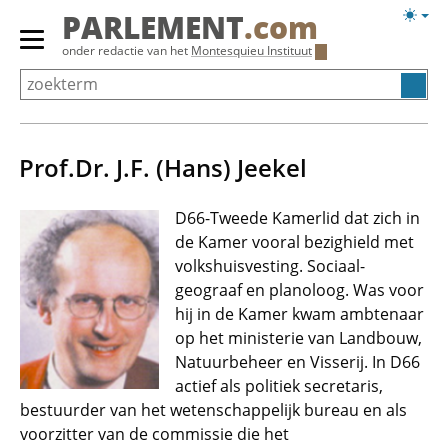
Overslaan
Licht
PARLEMENT
.com
en
weerg
Primair
onder redactie van het
Montesquieu Instituut
naar
menu
de
tonen/verbergen
inhoud
gaan
Prof.Dr. J.F. (Hans) Jeekel
D66-Tweede Kamerlid dat zich in
de Kamer vooral bezighield met
volkshuisvesting. Sociaal-
geograaf en planoloog. Was voor
hij in de Kamer kwam ambtenaar
op het ministerie van Landbouw,
Natuurbeheer en Visserij. In D66
actief als politiek secretaris,
bestuurder van het wetenschappelijk bureau en als
voorzitter van de commissie die het