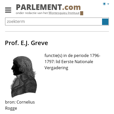
Overslaan
Licht
PARLEMENT
.com
en
weerg
Primair
onder redactie van het
Montesquieu Instituut
naar
menu
de
tonen/verbergen
inhoud
gaan
Prof. E.J. Greve
functie(s) in de periode 1796-
1797: lid Eerste Nationale
Vergadering
bron: Cornelius
Rogge