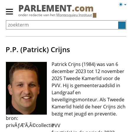
Overslaan
Licht
PARLEMENT
.com
en
weerg
Primair
onder redactie van het
Montesquieu Instituut
naar
menu
de
tonen/verbergen
inhoud
gaan
P.P. (Patrick) Crijns
Patrick Crijns (1984) was van 6
december 2023 tot 12 november
2025 Tweede Kamerlid voor de
PVV. Hij is gemeenteraadslid in
Landgraaf en
beveiligingsmonteur. Als Tweede
Kamerlid hield de heer Crijns zich
bezig met jeugd en preventie.
bron:
privÃƒÆ’Ã‚Â©collectie
PVV