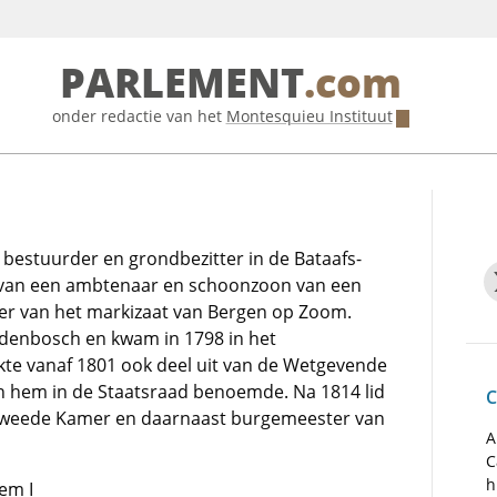
PARLEMENT
.com
onder redactie van het
Montesquieu Instituut
bestuurder en grondbezitter in de Bataafs-
on van een ambtenaar en schoonzoon van een
er van het markizaat van Bergen op Zoom.
denbosch en kwam in 1798 in het
e vanaf 1801 ook deel uit van de Wetgevende
n hem in de Staatsraad benoemde. Na 1814 lid
C
 Tweede Kamer en daarnaast burgemeester van
A
C
h
em I