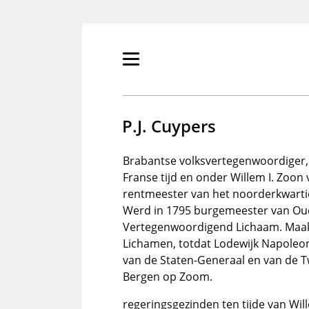
Overslaan
en
naar
de
Primair
inhoud
menu
gaan
tonen/verbergen
P.J. Cuypers
Brabantse volksvertegenwoordiger, 
Franse tijd en onder Willem I. Zo
rentmeester van het noorderkwarti
Werd in 1795 burgemeester van Ou
Vertegenwoordigend Lichaam. Maakt
Lichamen, totdat Lodewijk Napoleo
van de Staten-Generaal en van de
Bergen op Zoom.
regeringsgezinden ten tijde van Will