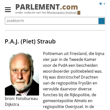
Overslaan
Licht
PARLEMENT
.com
en
weerg
Primair
onder redactie van het
Montesquieu Instituut
naar
menu
de
tonen/verbergen
inhoud
gaan
P.A.J. (Piet) Straub
Politieman uit Friesland, die bijna
vier jaar in de Tweede Kamer
voor de PvdA een bescheiden
woordvoerder politiebeleid was.
Hij was districtschef Drachten
van de regiopolitie Fryslân en
vervulde daarvoor diverse
functies bij de Rijkspolitie, de
bron: Fotobureau
gemeentepolitie Almelo en
Dijkstra
regiopolitie Overijssel. In de