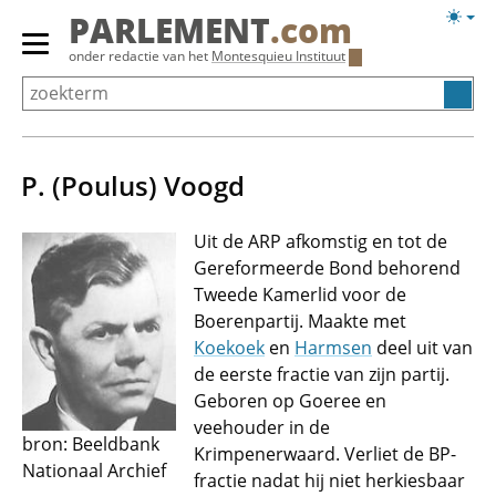
Overslaan
Licht
PARLEMENT
.com
en
weerg
Primair
onder redactie van het
Montesquieu Instituut
naar
menu
de
tonen/verbergen
inhoud
gaan
P. (Poulus) Voogd
Uit de ARP afkomstig en tot de
Gereformeerde Bond behorend
Tweede Kamerlid voor de
Boerenpartij. Maakte met
Koekoek
en
Harmsen
deel uit van
de eerste fractie van zijn partij.
Geboren op Goeree en
veehouder in de
bron: Beeldbank
Krimpenerwaard. Verliet de BP-
Nationaal Archief
fractie nadat hij niet herkiesbaar