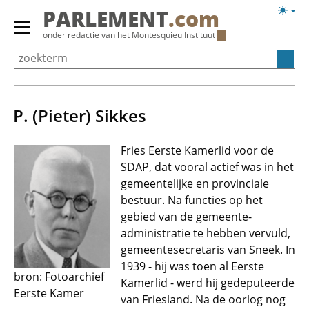
Overslaan
Licht
PARLEMENT
.com
en
weerg
Primair
onder redactie van het
Montesquieu Instituut
naar
menu
de
tonen/verbergen
inhoud
gaan
P. (Pieter) Sikkes
Fries Eerste Kamerlid voor de
SDAP, dat vooral actief was in het
gemeentelijke en provinciale
bestuur. Na functies op het
gebied van de gemeente-
administratie te hebben vervuld,
gemeentesecretaris van Sneek. In
1939 - hij was toen al Eerste
bron: Fotoarchief
Kamerlid - werd hij gedeputeerde
Eerste Kamer
van Friesland. Na de oorlog nog