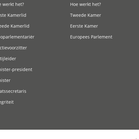
 werkt het?
Hoe werkt het?
ste Kamerlid
Tweede Kamer
eede Kamerlid
Eerste Kamer
roparlementariër
Europees Parlement
ctievoorzitter
tijleider
ister-president
ister
atssecretaris
egriteit