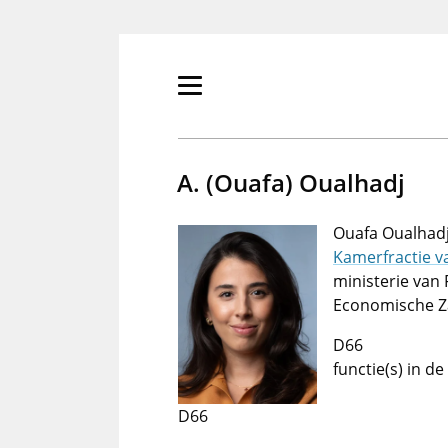
Overslaan
en
naar
de
Primair
inhoud
menu
gaan
tonen/verbergen
A. (Ouafa) Oualhadj
Ouafa Oualhadj
Kamerfractie v
ministerie van 
Economische Za
D66
functie(s) in 
D66