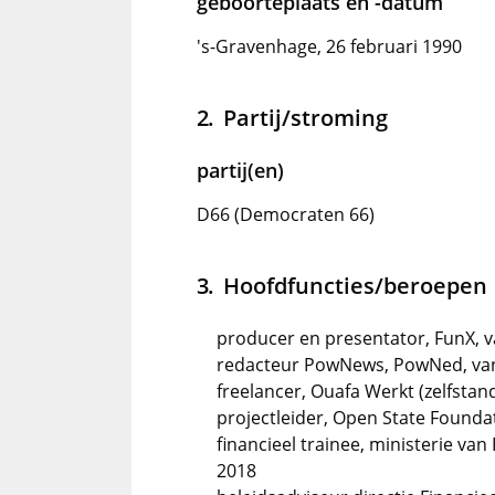
geboorteplaats en -datum
's-Gravenhage, 26 februari 1990
Partij/stroming
partij(en)
D66 (Democraten 66)
Hoofdfuncties/beroepen
producer en presentator, FunX, 
redacteur PowNews, PowNed, va
freelancer, Ouafa Werkt (zelfstand
projectleider, Open State Founda
financieel trainee, ministerie va
2018