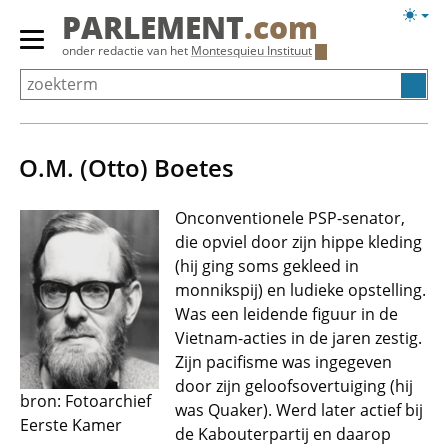
Overslaan
Licht
PARLEMENT
.com
en
weerg
Primair
onder redactie van het
Montesquieu Instituut
naar
menu
de
tonen/verbergen
inhoud
gaan
O.M. (Otto) Boetes
Onconventionele PSP-senator,
die opviel door zijn hippe kleding
(hij ging soms gekleed in
monnikspij) en ludieke opstelling.
Was een leidende figuur in de
Vietnam-acties in de jaren zestig.
Zijn pacifisme was ingegeven
door zijn geloofsovertuiging (hij
bron: Fotoarchief
was Quaker). Werd later actief bij
Eerste Kamer
de Kabouterpartij en daarop