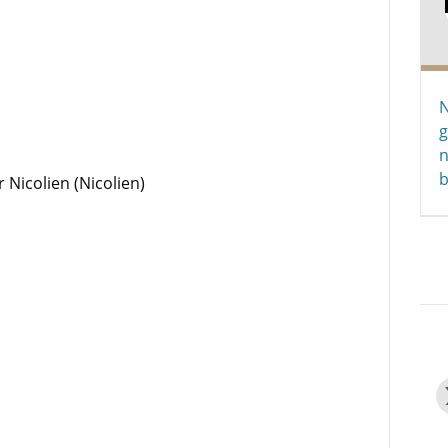
g
n
b
 Nicolien (Nicolien)