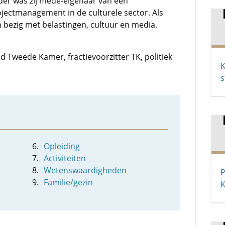
der was zij mede-eigenaar van een
jectmanagement in de culturele sector. Als
 bezig met belastingen, cultuur en media.
lid Tweede Kamer, fractievoorzitter TK, politiek
K
s
Opleiding
Activiteiten
Wetenswaardigheden
P
Familie/gezin