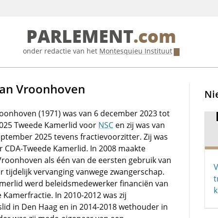
PARLEMENT
.com
onder redactie van het
Montesquieu Instituut
 van Vroonhoven
Ni
roonhoven (1971) was van 6 december 2023 tot
025 Tweede Kamerlid voor
NSC
en zij was van
september 2025 tevens fractievoorzitter. Zij was
ar CDA-Tweede Kamerlid. In 2008 maakte
oonhoven als één van de eersten gebruik van
V
or tijdelijk vervanging vanwege zwangerschap.
t
amerlid werd beleidsmedewerker financiën van
k
Kamerfractie. In 2010-2012 was zij
id in Den Haag en in 2014-2018 wethouder in