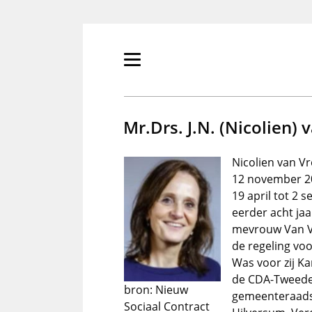
Overslaan
en
naar
de
Primair
inhoud
menu
gaan
tonen/verbergen
Mr.Drs. J.N. (Nicolien)
Nicolien van V
12 november 2
19 april tot 2 
eerder acht ja
mevrouw Van Vr
de regeling vo
Was voor zij K
de CDA-Tweede 
bron: Nieuw
gemeenteraadsl
Sociaal Contract