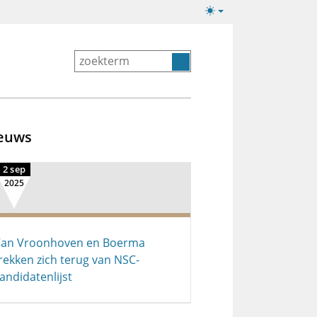
Lichte/donkere
weergave
euws
2 sep
2025
an Vroonhoven en Boerma
rekken zich terug van NSC-
andidatenlijst