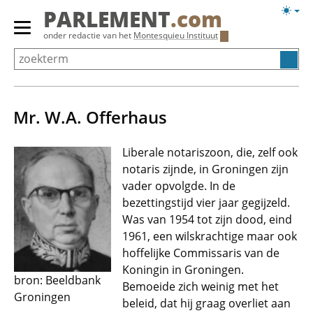
Overslaan
Licht
PARLEMENT
.com
en
weerg
Primair
onder redactie van het
Montesquieu Instituut
naar
menu
de
tonen/verbergen
inhoud
gaan
Mr. W.A. Offerhaus
Liberale notariszoon, die, zelf ook
notaris zijnde, in Groningen zijn
vader opvolgde. In de
bezettingstijd vier jaar gegijzeld.
Was van 1954 tot zijn dood, eind
1961, een wilskrachtige maar ook
hoffelijke Commissaris van de
Koningin in Groningen.
bron: Beeldbank
Bemoeide zich weinig met het
Groningen
beleid, dat hij graag overliet aan